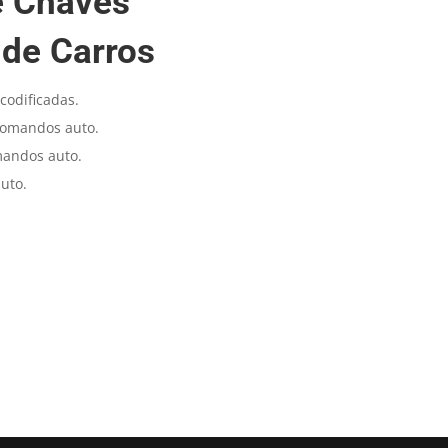
 Chaves
 de Carros
codificadas.
comandos auto.
mandos auto.
uto.